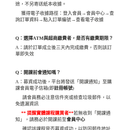
途，不另寄送紙本收據。
獲得電子收據路徑：登入會員→會員中心→查
詢訂單資料→點入訂單編號→查看電子收據
Q：選擇ATM與超商繳費者，是否有繳費期限？
A：請於訂單成立後三天內完成繳費，否則該訂
單即失效
Q：開課前會通知嗎？
A：募資成功後，平台將發送「開課通知」至購
課會員電子信箱(即
註冊帳號
)
請會員務必注意信件夾或檢查垃圾郵件，以
免遺漏資訊
** 提醒實體課程購買者**
若無收到「開課通
知」，請務必於開課前至
會員中心
確認該課程是否募資成功，
以防因郵件地址