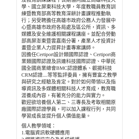
學、國立屏東科技大學，年度教職員教育訓
練暨教育部高等教育深耕計畫課程推動執
行；另受聘擔任高雄市政府公務人力發展中
心暨高雄市政府各局處及區公所，資訊、多
媒體及安全維護相關課程講座。並配合勞動
部高屏澎東暨雲嘉南分署，產業人才投資計
畫暨企業人力提昇計畫專案講師。
因擔任Certiport設計類國際認證、Certiport商
業類國際認證及訊連科技國際認證、中華民
國全國商業總會BMC認證體系、叡揚科技
CRM認證....等等監評委員，擁有豐富之教學
與研究之經驗及肯定。對於如何帶領以及指
導資訊及多媒體相關科技人才育成，教育職
涯養成內容，有著充分的能力與實力。
歡迎欲培養個人第二、三專長及考取相關原
廠國際認證學員，可以加入課程行列，共同
學習成長並提升個人價值能量。
個人教學領域：
1.電腦資訊軟硬體應用