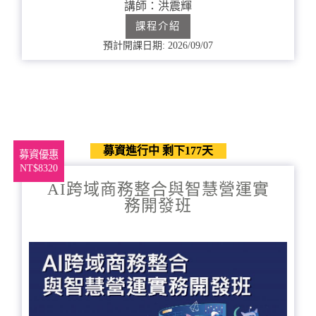
講師：洪震輝
成
課程介紹
預計開課日期: 2026/09/07
募資進行中 剩下177天
募資優惠
NT$8320
AI跨域商務整合與智慧營運實
務開發班