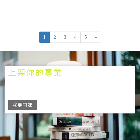
1
2
3
4
5
»
上架你的專業
我要開課