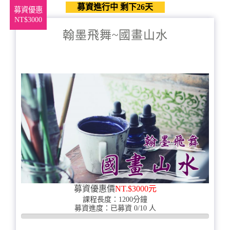
募資進行中 剩下26天
募資優惠
NT$3000
翰墨飛舞~國畫山水
募資優惠價
NT.$3000元
課程長度：1200分鐘
募資進度：已募資 0/10 人
0%
完