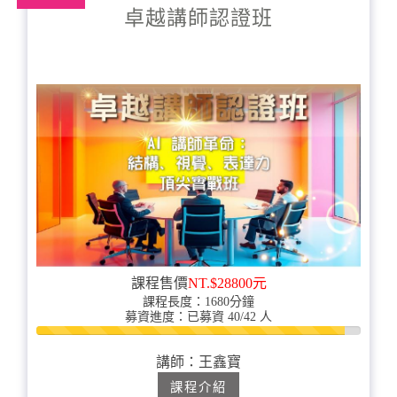
卓越講師認證班
課程售價
NT.$28800元
課程長度：1680分鐘
募資進度：已募資 40/42 人
95%
完
講師：王鑫寶
成
課程介紹