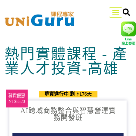
Toggle
navigation
熱門實體課程 - 產
業人才投資-高雄
募資進行中 剩下176天
募資優惠
NT$8320
AI跨域商務整合與智慧營運實
務開發班